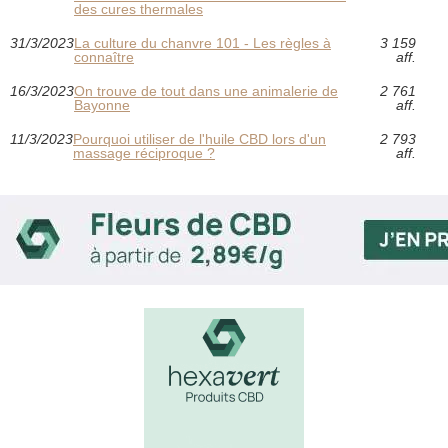
des cures thermales
31/3/2023
La culture du chanvre 101 - Les règles à
3 159
connaître
aff.
16/3/2023
On trouve de tout dans une animalerie de
2 761
Bayonne
aff.
11/3/2023
Pourquoi utiliser de l'huile CBD lors d'un
2 793
massage réciproque ?
aff.