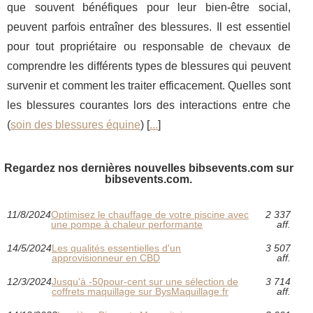
que souvent bénéfiques pour leur bien-être social,
peuvent parfois entraîner des blessures. Il est essentiel
pour tout propriétaire ou responsable de chevaux de
comprendre les différents types de blessures qui peuvent
survenir et comment les traiter efficacement. Quelles sont
les blessures courantes lors des interactions entre che
(
soin des blessures équine
) [
...
]
Regardez nos dernières nouvelles bibsevents.com sur
bibsevents.com.
11/8/2024
Optimisez le chauffage de votre piscine avec
2 337
une pompe à chaleur performante
aff.
14/5/2024
Les qualités essentielles d'un
3 507
approvisionneur en CBD
aff.
12/3/2024
Jusqu'à -50pour-cent sur une sélection de
3 714
coffrets maquillage sur BysMaquillage.fr
aff.