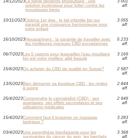
14/12/2023
Le piège Biogents Mosquitaire : une
3 001
solution écologique pour lutter contre les
aff.
moustiques tigres
10/11/2023
Optima 1er âge : le lait infantile bio qui
3 055
garantit une croissance harmonieuse pour
aff.
votre enfant
16/10/2023
Hexapartners : la garantie de travailler avec
5 233
les meilleures marques CBD européennes
aff.
06/7/2023
Les 5 raisons pour lesquelles l'eau micellaire
3 169
bio est votre meilleur allié beauté
aff.
15/6/2023
Où acheter du CBD de qualité en Suisse?
2 587
aff.
13/5/2023
Bien démarrer sa boutique CBD : les règles
2 844
à suivre
aff.
25/4/2023
Comprendre le cannabidiol (CBD) : ses
2 949
avantages, ses effets secondaires et ses
aff.
utilisations médicales
15/4/2023
Comment faut-il imaginer un massage
3 283
tantrique ?
aff.
03/4/2023
Une parenthèse bienfaisante pour les
3 368
survivantes du cancer du sein: les bienfaits
aff.